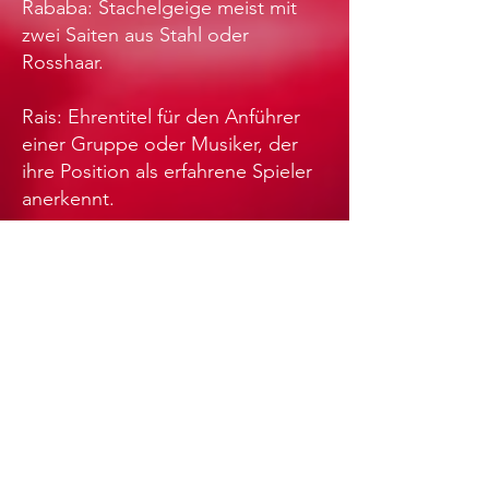
Rababa: Stachelgeige meist mit
zwei Saiten aus Stahl oder
Rosshaar.
Rais: Ehrentitel für den Anführer
einer Gruppe oder Musiker, der
ihre Position als erfahrene Spieler
anerkennt.
Raqs: Tanzen
Sagat: Fingerbecken
Shaabi: „des Volkes“; "Beliebt";
"traditionell/folklorisch"
Tabl Baladi: Große doppelseitige
Trommel, die vor dem Körper