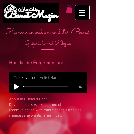
Kommunikation mit der Band
Gespräche mit Khyria
Hör dir die Folge hier an:
Track Name
Artist Name
-01:04
About the Discussion:
Khyria discusses her method of
communicating with musicians to signal the
changes she wants in her music.