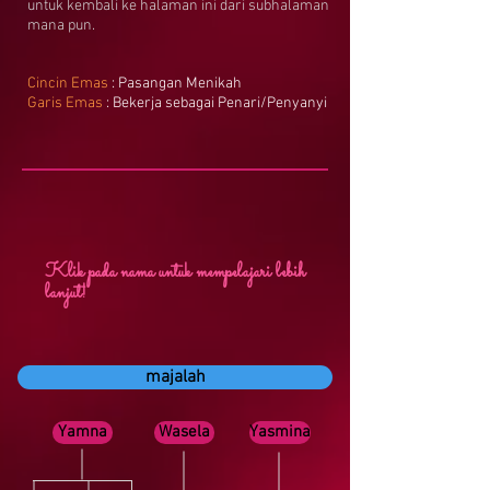
untuk kembali ke halaman ini dari subhalaman
mana pun.
Cincin Emas
: Pasangan Menikah
Garis Emas
: Bekerja sebagai Penari/Penyanyi
Klik pada nama untuk mempelajari lebih
lanjut!
majalah
Yamna
Wasela
Yasmina