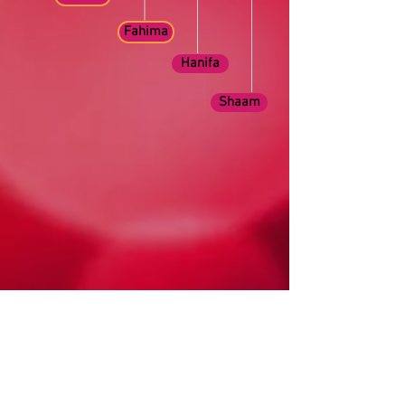
Fahima
Hanifa
Shaam