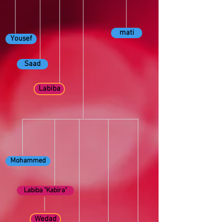
mati
Yousef
Saad
Labiba
Mohammed
Labiba "Kabira"
Wedad