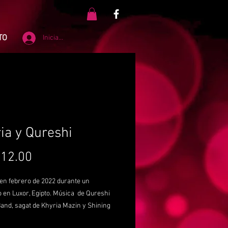
TO
Iniciar sesión
ia y Qureshi
Precio
12.00
en febrero de 2022 durante un
 en Luxor, Egipto. Música de Qureshi
and, sagat de Khyria Mazin y Shining
per.