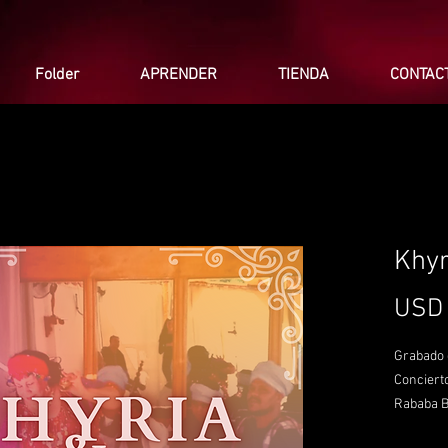
Folder
APRENDER
TIENDA
CONTAC
Khyr
USD 
Grabado 
Concierto
Rababa B
Peacekee