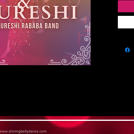
www.shiningbellydance.com