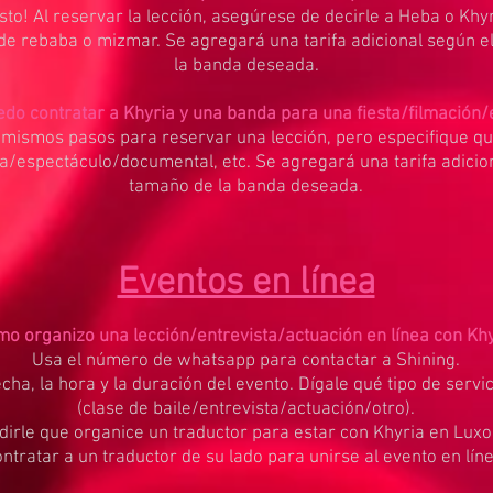
to! Al reservar la lección, asegúrese de decirle a Heba o Khyr
de rebaba o mizmar. Se agregará una tarifa adicional según e
la banda deseada.
do contratar a Khyria y una banda para una fiesta/filmación/
os mismos pasos para reservar una lección, pero especifique qu
ta/espectáculo/documental, etc. Se agregará una tarifa adicio
tamaño de la banda deseada.
Eventos en línea
o organizo una lección/entrevista/actuación en línea con Kh
Usa el número de whatsapp para contactar a Shining.
echa, la hora y la duración del evento. Dígale qué tipo de servi
(clase de baile/entrevista/actuación/otro).
irle que organice un traductor para estar con Khyria en Lux
ntratar a un traductor de su lado para unirse al evento en líne