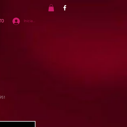
TO
Iniciar sesión
5951