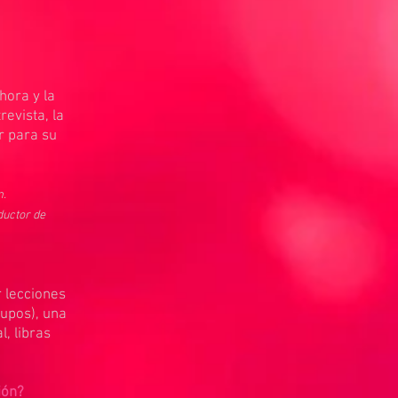
hora y la
revista, la
r para su
m.
ductor de
 lecciones
upos), una
, libras
ión?