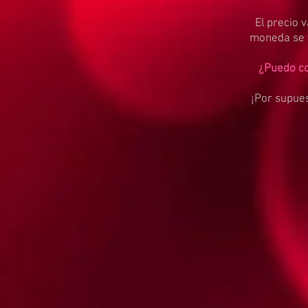
El precio v
moneda se 
¿Puedo co
¡Por supues