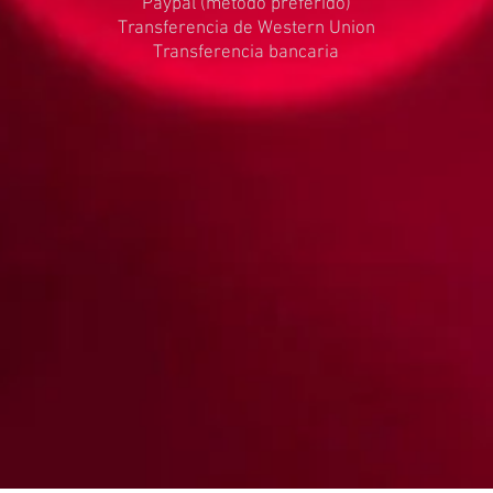
Paypal (método preferido)
Transferencia de Western Union
Transferencia bancaria