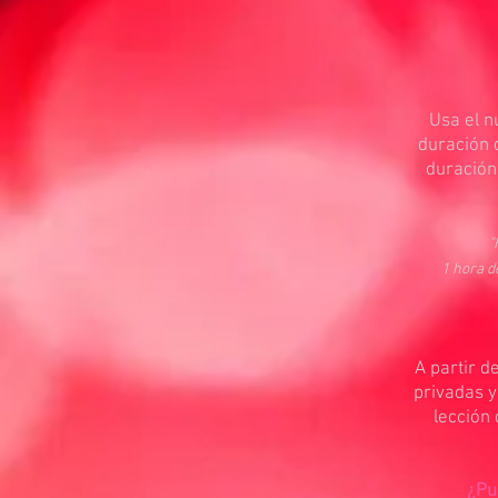
Usa el n
duración d
duración
"
1 hora d
A partir 
privadas 
lección 
¿Pu