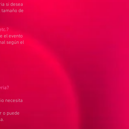
ia si desea
l tamaño de
etc.?
e el evento
nal según el
yria?
cio necesita
or o puede
a.