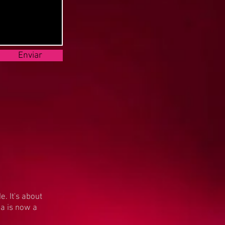
Enviar
. It's about
ha is now a