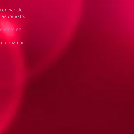
erencias de
resupuesto.
 evento en
ba o mizmar.