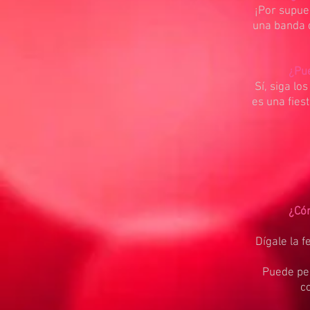
¡Por supues
una banda 
¿Pue
Sí, siga l
es una fies
¿Cóm
Dígale la f
Puede ped
co