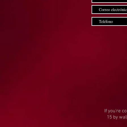
If you're c
15 by wal