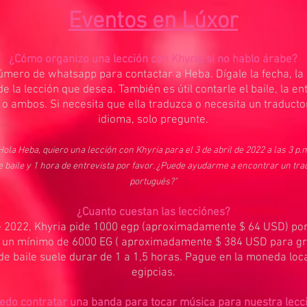
Eventos en Lúxor
¿Cómo organizo una lección con Khyria si no hablo árabe?
úmero de whatsapp para contactar a Heba. Dígale la fecha, la 
e la lección que desea. También es útil contarle el baile, la ent
 o ambos. Si necesita que ella traduzca o necesita un traducto
idioma, solo pregunte.
Hola Heba, quiero una lección con Khyria para el 3 de abril de 2022 a las 3 p.
e baile y 1 hora de entrevista por favor. ¿Puede ayudarme a encontrar un tra
portugués?"
¿Cuanto cuestan las lecciónes?
de 2022, Khyria pide 1000 egp (aproximadamente $ 64 USD) por
y un mínimo de 6000 EG ( aproximadamente $ 384 USD para gr
de baile suele durar de 1 a 1,5 horas. Pague en la moneda local
egipcias.
edo contratar una banda para tocar música para nuestra lecc